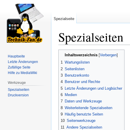
Spezialseite
Spezialseiten
Zur
Zur
Inhaltsverzeichnis
Hauptseite
Navigation
Suche
Letzte Änderungen
1
Wartungslisten
springen
springen
Zufällige Seite
2
Seitenlisten
Hilfe zu MediaWiki
3
Benutzerkonto
4
Benutzer und Rechte
Werkzeuge
5
Letzte Änderungen und Logbücher
Spezialseiten
6
Medien
Druckversion
7
Daten und Werkzeuge
8
Weiterleitende Spezialseiten
9
Häufig benutzte Seiten
10
Seitenwerkzeuge
11
Andere Spezialseiten